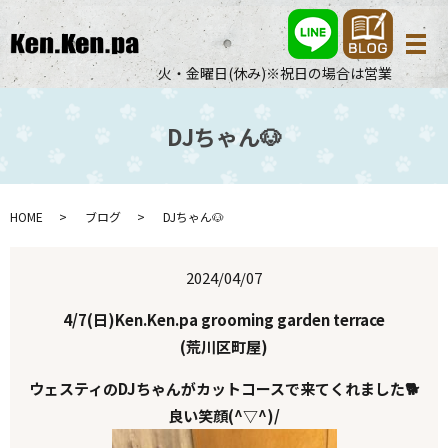
メ
火・金曜日(休み)※祝日の場合は営業
DJちゃん🐶
HOME
ブログ
DJちゃん🐶
2024/04/07
4/7(日)Ken.Ken.pa grooming garden terrace
(荒川区町屋)
ウェスティのDJちゃんがカットコースで来てくれました🐕
良い笑顔(^▽^)/