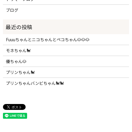
ブログ
Fuuuちゃんとニコちゃんとペコちゃん🐶🐶🐶
モネちゃん🐩
優ちゃん🐶
プリンちゃん🐩
プリンちゃんバンビちゃん🐩🐩