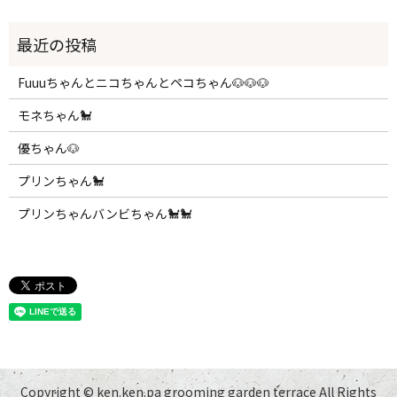
Fuuuちゃんとニコちゃんとペコちゃん🐶🐶🐶
モネちゃん🐩
優ちゃん🐶
プリンちゃん🐩
プリンちゃんバンビちゃん🐩🐩
Copyright © ken.ken.pa grooming garden terrace All Rights