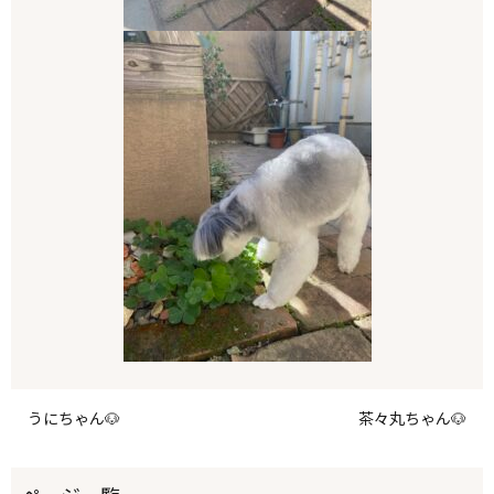
うにちゃん🐶
茶々丸ちゃん🐶