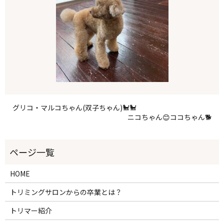
グリコ・マルコちゃん(双子ちゃん)🐩🐩
ニコちゃん😊ココちゃん🐕
HOME
トリミングサロンからの卒業とは？
トリマー紹介