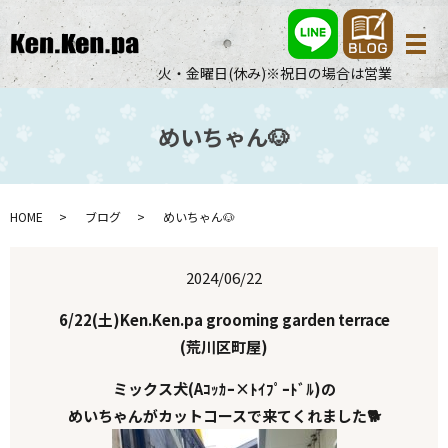
メ
火・金曜日(休み)※祝日の場合は営業
めいちゃん🐶
HOME
ブログ
めいちゃん🐶
2024/06/22
6/22(土)Ken.Ken.pa grooming garden terrace
(荒川区町屋)
ミックス犬(Aｺｯｶｰ×ﾄｲﾌﾟｰﾄﾞﾙ)の
めいちゃんがカットコースで来てくれました🐕