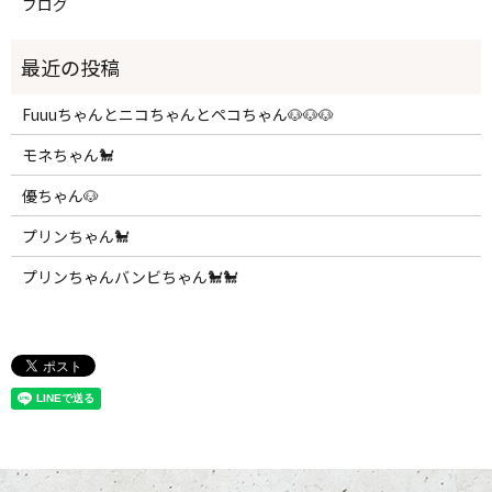
ブログ
Fuuuちゃんとニコちゃんとペコちゃん🐶🐶🐶
モネちゃん🐩
優ちゃん🐶
プリンちゃん🐩
プリンちゃんバンビちゃん🐩🐩