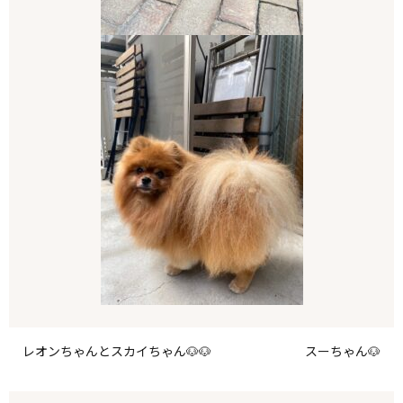
レオンちゃんとスカイちゃん🐶🐶
スーちゃん🐶