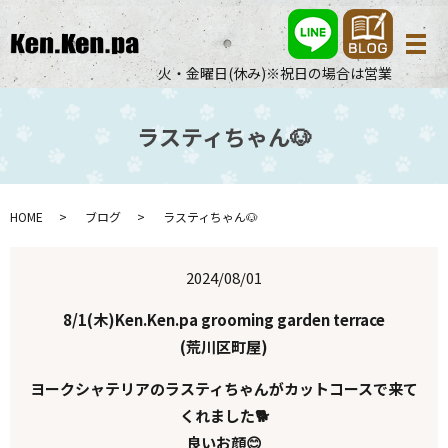
メ
火・金曜日(休み)※祝日の場合は営業
ラスティちゃん🐶
HOME
ブログ
ラスティちゃん🐶
2024/08/01
8/1(木)Ken.Ken.pa grooming garden terrace
(荒川区町屋)
ヨークシャテリアのラスティちゃんがカットコースで来て
くれました🐕
良いお顔😊