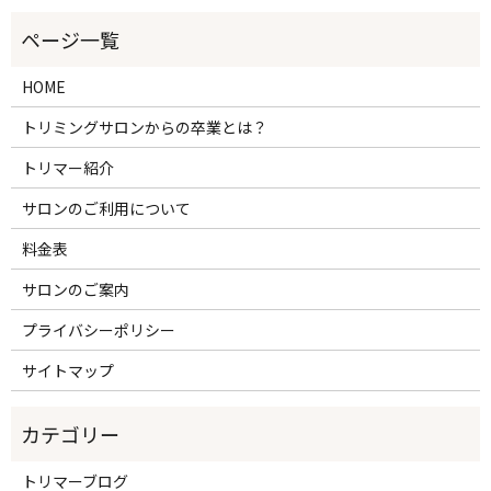
HOME
トリミングサロンからの卒業とは？
トリマー紹介
サロンのご利用について
料金表
サロンのご案内
プライバシーポリシー
サイトマップ
トリマーブログ